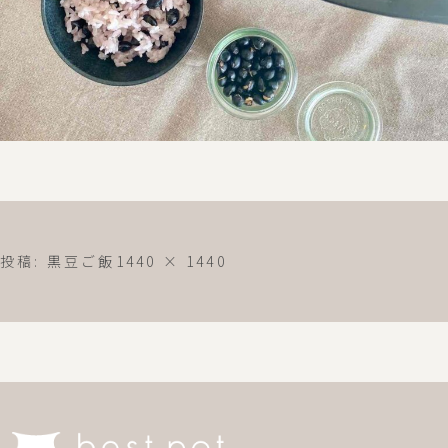
フ
投稿:
黒豆ご飯
1440 × 1440
ル
サ
イ
ズ