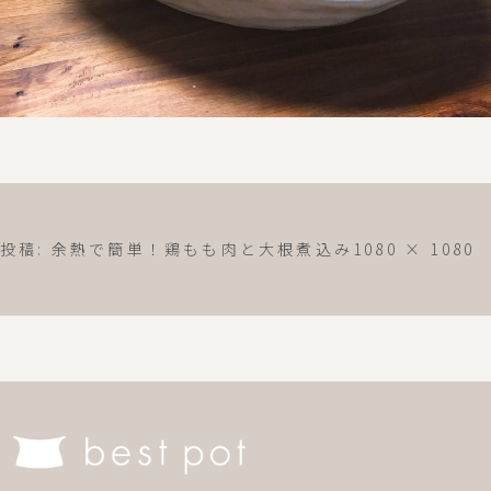
フ
投稿:
余熱で簡単！鶏もも肉と大根煮込み
1080 × 1080
ル
サ
イ
ズ