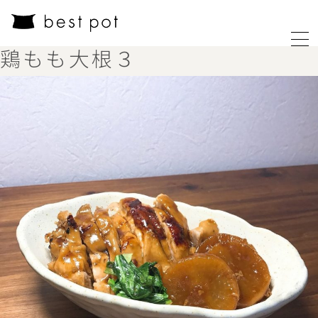
鶏もも大根３